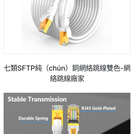
七類SFTP純（chún）銅網絡跳線雙色-網
絡跳線廠家