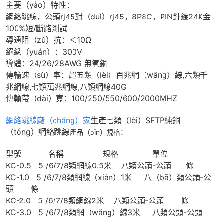
主要（yào）特性：
網絡跳線，公頭rj45對（duì）rj45，8P8C，PIN針鍍24K金
100%短/斷路測試
導通阻（zǔ）抗：＜10Ω
絕緣（yuán）：300V
導體：24/26/28AWG 無氧銅
傳輸速（sù）率：超五類（lèi）百兆網（wǎng）線,六類千
兆網線,七類萬兆網線,八類網線40G
傳輸帶（dài）寬：100/250/550/600/2000MHZ
網絡跳線廠（chǎng）家
生產
七類（lèi）SFTP純銅
（tóng）網絡跳線
產品（pǐn）規格：
型號 名稱 規格 單位
KC-0.5 5 /6/7/8類網線0.5米 八類公頭-公頭 條
KC-1.0 5 /6/7/8類網線（xiàn）1米 八（bā）類公頭-公
頭 條
KC-2.0 5 /6/7/8類網線2米 八類公頭-公頭 條
KC-3.0 5 /6/7/8類網（wǎng）線3米 八類公頭-公頭