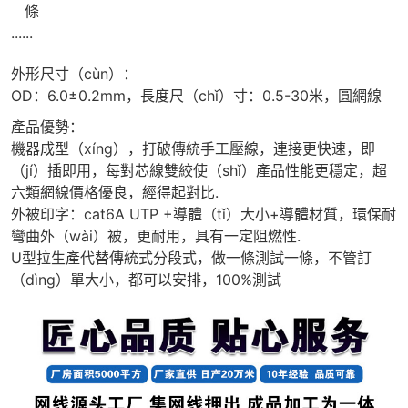
條
......
外形尺寸（cùn）：
OD：6.0±0.2mm，長度尺（chǐ）寸：0.5-30米，圓網線
產品優勢：
機器成型（xíng），打破傳統手工壓線，連接更快速，即
（jí）插即用，每對芯線雙絞使（shǐ）產品性能更穩定，超
六類網線價格優良，經得起對比.
外被印字：cat6A UTP +導體（tǐ）大小+導體材質，環保耐
彎曲外（wài）被，更耐用，具有一定阻燃性.
U型拉生產代替傳統式分段式，做一條測試一條，不管訂
（dìng）單大小，都可以安排，100%測試