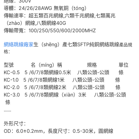
絕緣：300V
導體：24/26/28AWG 無氧銅（tóng）
傳輸速率：超五類百兆網線,六類千兆網線,七類萬兆
（zhào）網線,八類網線40G
傳輸帶寬：100/250/550/600/2000MHZ
網絡跳線廠家
生（shēng）產
七類SFTP純銅網絡跳線
產品規
格：
型號 名（míng）稱 規格 單位
KC-0.5 5 /6/7/8類網線0.5米 八類公頭-公頭 條
KC-1.0 5 /6/7/8類網線1米 八類公頭-公頭 條
KC-2.0 5 /6/7/8類網線2米 八類公頭-公頭 條
KC-3.0 5 /6/7/8類網線（xiàn）3米 八類公頭-公頭
條
......
外形尺寸：
OD：6.0±0.2mm，長度尺寸：0.5-30米，圓網線