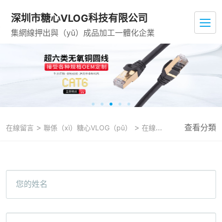
深圳市糖心VLOG科技有限公司
集網線押出與（yǔ）成品加工一體化企業
>
>
查看分類
在線留言
聯係（xì）糖心VLOG（pǔ）
在線留言
您的姓名