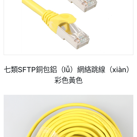
七類SFTP銅包鋁（lǚ）網絡跳線（xiàn）
彩色黃色