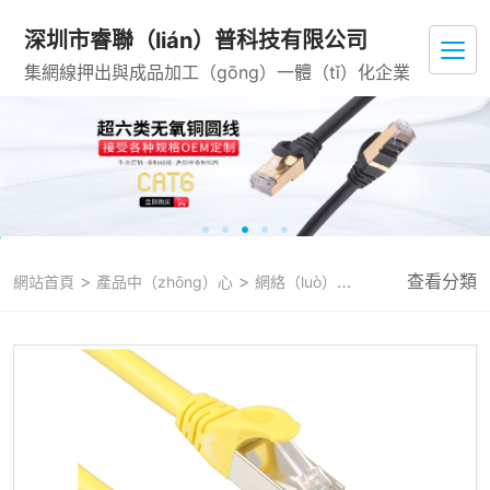
深圳市睿聯（lián）普科技有限公司
集網線押出與成品加工（gōng）一體（tǐ）化企業
>
>
查看分類
>
網站首頁
產品中（zhōng）心
網絡（luò）跳（tiào）線
七類網