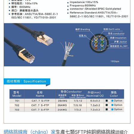
網絡跳線廠（chǎng）家
生產
七類SFTP純銅網絡跳線
詳細介