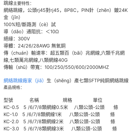
跳線
主要特性：
網絡跳線，公頭rj45對rj45，8P8C，PIN針（zhēn）鍍24K
金（jīn）
100%短/斷路測（cè）試
導（dǎo）通阻抗：＜10Ω
絕緣：300V
導體：24/26/28AWG 無氧銅
傳（chuán）輸速率：超五類百（bǎi）兆網線,六類千兆網
線,七類萬兆網線,八類網線40G
傳輸（shū）帶寬：100/250/550/600/2000MHZ
網絡跳線廠家（jiā）
生（shēng）產
七類SFTP純銅網絡跳線
產品規格：
型號 名稱 規格 單位
KC-0.5 5 /6/7/8類網線0.5米 八類公頭-公頭 條
KC-1.0 5 /6/7/8類網線1米 八類公頭-公頭 條
KC-2.0 5 /6/7/8類網線2米 八類公頭-公頭 條
KC-3.0 5 /6/7/8類網線3米 八類公頭-公頭 條