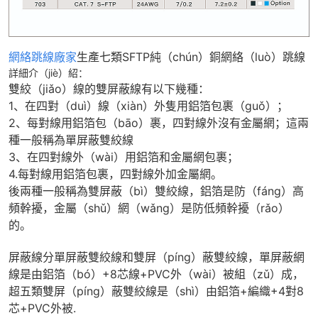
網絡跳線廠家
生產
七類SFTP純（chún）銅網絡（luò）跳線
詳細介（jiè）紹：
雙絞（jiǎo）線的雙屏蔽線有以下幾種：
1、在四對（duì）線（xiàn）外隻用鋁箔包裹（guǒ）；
2、每對線用鋁箔包（bāo）裹，四對線外沒有金屬網；這兩
種一般稱為單屏蔽雙絞線
3、在四對線外（wài）用鋁箔和金屬網包裹；
4.每對線用鋁箔包裹，四對線外加金屬網。
後兩種一般稱為雙屏蔽（bì）雙絞線，鋁箔是防（fáng）高
頻幹擾，金屬（shǔ）網（wǎng）是防低頻幹擾（rǎo）
的。
屏蔽線分單屏蔽雙絞線和雙屏（píng）蔽雙絞線，單屏蔽網
線是由鋁箔（bó）+8芯線+PVC外（wài）被組（zǔ）成，
超五類雙屏（píng）蔽雙絞線是（shì）由鋁箔+編織+4對8
芯+PVC外被.