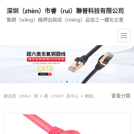
深圳（zhèn）市睿（ruì）聯普科技有限公司
集網（wǎng）線押出與成（chéng）品加工一體化企業
>
>
>
查看分類
網站首（shǒu）頁
產（chǎn）品中心
網絡跳線
七類網絡（lu