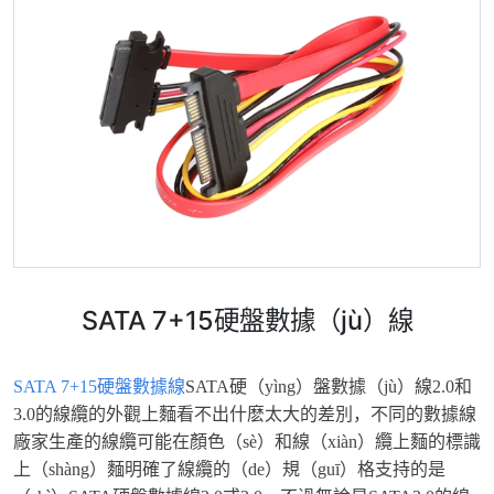
SATA 7+15硬盤數據（jù）線
SATA 7+15硬盤數據線
SATA硬（yìng）盤數據（jù）線2.0和
3.0的線纜的外觀上麵看不出什麽太大的差別，不同的數據線
廠家生產的線纜可能在顏色（sè）和線（xiàn）纜上麵的標識
上（shàng）麵明確了線纜的（de）規（guī）格支持的是