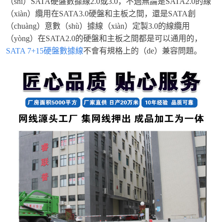
（shì）SATA硬盤數據線2.0或3.0，不過無論是SATA2.0的線
（xiàn）纜用在SATA3.0硬盤和主板之間，還是SATA創
（chuàng）意數（shù）據線（xiàn）定製3.0的線纜用
（yòng）在SATA2.0的硬盤和主板之間都是可以通用的，
SATA 7+15硬盤數據線
不會有規格上的（de）兼容問題。