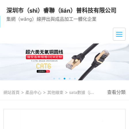
深圳市（shì）睿聯（lián）普科技有限公司
集網（wǎng）線押出與成品加工一體化企業
>
>
>
查看分類
網站首頁
產品中心
其他線束
sata數據（jù）線