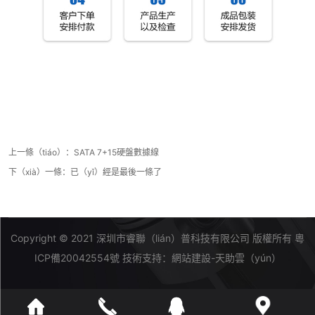
上一條（tiáo）：
SATA 7+15硬盤數據線
下（xià）一條：已（yǐ）經是最後一條了
Copyright © 2021 深圳市睿聯（lián）普科技有限公司 版權所有
粵
ICP備20042554號
技術支持：
網站建設-天助雲（yún）