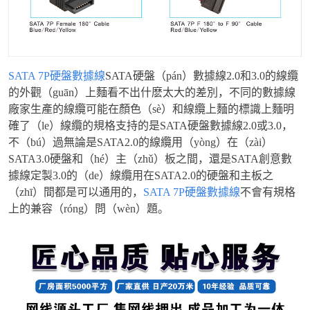
SATA 7P硬盤數據線
SATA硬盤（pán）數據線2.0和3.0的線纜
的外觀（guān）上麵看不出什麽太大的差別，不同的數據線
廠家生產的線纜可能在顏色（sè）和線纜上麵的標識上麵明
確了（le）線纜的規格支持的是SATA硬盤數據線2.0或3.0，
不（bú）過無論是SATA2.0的線纜用（yòng）在（zài）
SATA3.0硬盤和（hé）主（zhǔ）板之間，還是SATA創意數
據線定製3.0的（de）線纜用在SATA2.0的硬盤和主板之
（zhī）間都是可以通用的，
SATA 7P硬盤數據線
不會有規格
上的兼容（róng）問（wèn）題。