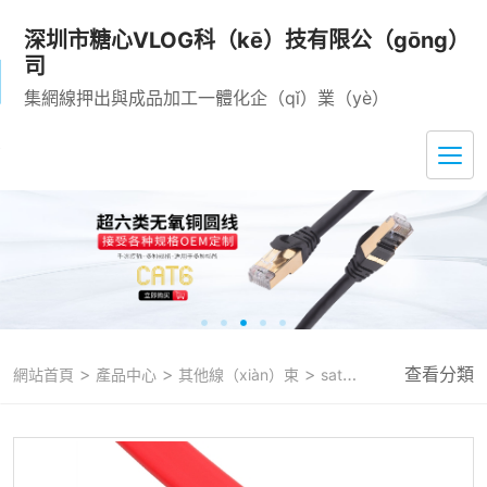
深圳市糖心VLOG科（kē）技有限公（gōng）
司
集網線押出與成品加工一體化企（qǐ）業（yè）
>
>
>
查看分類
網站首頁
產品中心
其他線（xiàn）束
sata數據線