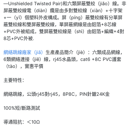
—Unshielded Twisted Pair)和六類屏蔽雙絞（jiǎo）線。非
屏蔽雙絞線電（diàn）纜是由多對雙絞線（xiàn）+十字架
+一（yī）個塑料外皮構成。屏（píng）蔽雙絞線有分單屏
蔽雙絞線和雙屏蔽雙絞線，單屏蔽網線是由鋁箔+8芯線
+PVC外被組成，雙屏蔽雙絞線是（shì）由鋁箔+編織+4對
8芯+PVC外被.
網絡跳線廠家（jiā）
生產
產品簡介（jiè）：六類成品網線，
6類網絡連接（jiē）線，rj45水晶頭，cat6 +8C PVC護套
（tào），實惠平價
主要特性：
網絡跳線，公頭rj45對rj45，8P8C，PIN針鍍24K金
100%短/斷路測試
導通阻抗：＜10Ω