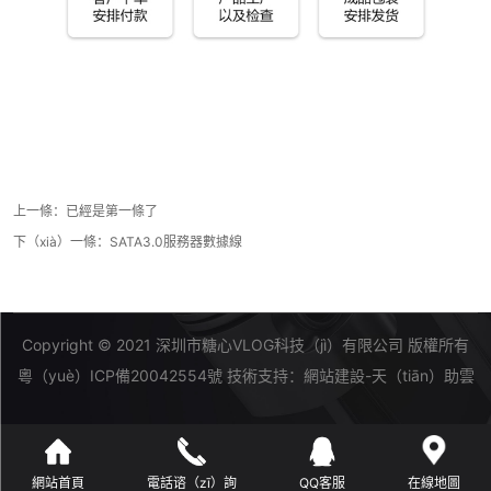
上一條：已經是第一條了
下（xià）一條：
SATA3.0服務器數據線
Copyright © 2021 深圳市糖心VLOG科技（jì）有限公司 版權所有
粵（yuè）ICP備20042554號
技術支持：
網站建設-天（tiān）助雲
網站首頁
電話谘（zī）詢
QQ客服
在線地圖