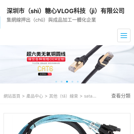
深圳市（shì）糖心VLOG科技（jì）有限公司
集網線押出（chū）與成品加工一體化企業
>
>
>
查看分類
網站首頁
產品中心
其他（tā）線束
sata數據線（xiàn）