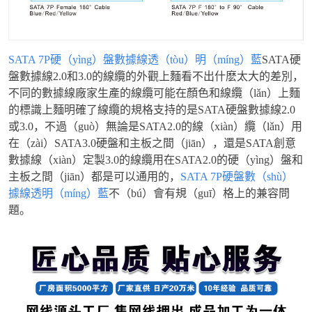
SATA 7P硬（yìng）盤數據線透（tòu）明（míng）藍
SATA硬
盤數據線2.0和3.0的線纜的外觀上麵看不出什麽太大的差別，
不同的數據線廠家生產的線纜可能在顏色和線纜（lǎn）上麵
的標識上麵明確了線纜的規格支持的是SATA硬盤數據線2.0
或3.0，不過（guò）無論是SATA2.0的線（xiàn）纜（lǎn）用
在（zài）SATA3.0硬盤和主板之間（jiān），還是SATA創意
數據線（xiàn）定製3.0的線纜用在SATA2.0的硬（yìng）盤和
主板之間（jiān）都是可以通用的，
SATA 7P硬盤數（shù）
據線透明（míng）藍
不（bú）會有規（guī）格上的兼容問
題。