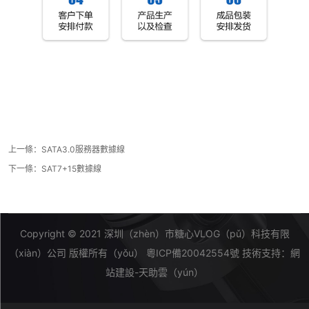
上一條：
SATA3.0服務器數據線
下一條：
SAT7+15數據線
Copyright © 2021 深圳（zhèn）市糖心VLOG（pǔ）科技有限
（xiàn）公司 版權所有（yǒu）
粵ICP備20042554號
技術支持：
網
站建設-天助雲（yún）