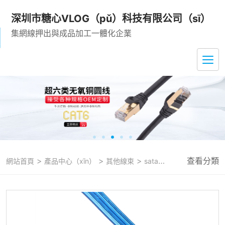
深圳市糖心VLOG（pǔ）科技有限公司（sī）
集網線押出與成品加工一體化企業
>
>
>
查看分類
網站首頁
產品中心（xīn）
其他線束
sata數（shù）據線