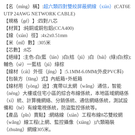
【名（míng）稱】:
超六類四對雙絞屏蔽網線（xiàn）
(CAT6E
UTP 24AWG NETWORK CABLE)
【規格（gé）】:四對八芯
【材質】:純銅或銅包鋁(CCA400)
【線（xiàn）徑】:4x2x0.51mm
【米（mǐ）數】:305米
【芯數】:8芯
【絕緣】:主色-白(藍（lán）)白(桔（jú）)白（bái）(綠)白(棕);
輔色（sè）一藍桔（jú）綠棕
【線材（cái）外徑（jìng）】:5.1MM-6.0MM(外皮PVC料)
【包裝方（fāng）式】內紙箱+外紙箱
【線材用（yòng）途】:寬帶以太網（wǎng）通信，智能
（néng）大樓或住宅小區的綜合布線係統，本地區域網絡係
（xì）統、計算機網絡、分銷係統、通信網絡係統，測試設
備和（hé）有線電視係統，防盜監控係統等。
【產品（pǐn）賣點】:網絡線（xiàn）工程布線8芯雙絞網
（wǎng）線工程(上網、監控攝像（xiàng）)六類箱裝
（zhuāng）網線305米。