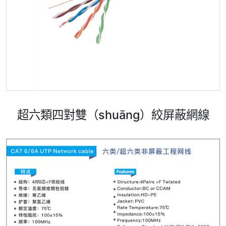
超六類四對雙（shuāng）絞屏蔽網線