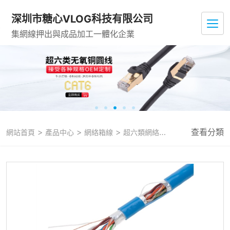
深圳市糖心VLOG科技有限公司
集網線押出與成品加工一體化企業
>
>
>
查看分類
網站首頁
產品中心
網絡箱線
超六類網絡箱線