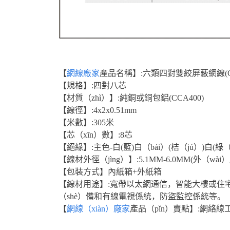
【
網線廠家
產品名稱】:
六類四對雙絞屏蔽網線
(
【規格】:四對八芯
【材質（zhì）】:純銅或銅包鋁(CCA400)
【線徑】:4x2x0.51mm
【米數】:305米
【芯（xīn）數】:8芯
【絕緣】:主色-白(藍)白（bái）(桔（jú）)白(綠
【線材外徑（jìng）】:5.1MM-6.0MM(外（wài
【包裝方式】內紙箱+外紙箱
【線材用途】:寬帶以太網通信，智能大樓或住
（shè）備和有線電視係統，防盜監控係統等。
【
網線（xiàn）廠家
產品（pǐn）賣點】:網絡