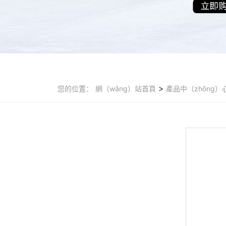
>
您的位置：
網（wǎng）站首頁
產品中（zhōng）心