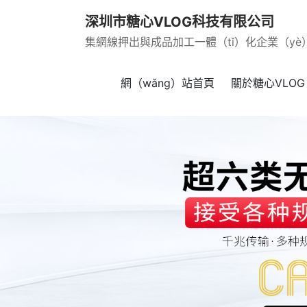
深圳市糖心VLOG科技有限公司
集網線押出與成品加工一體（tǐ）化企業（yè
網（wǎng）站首頁
關於糖心VLOG