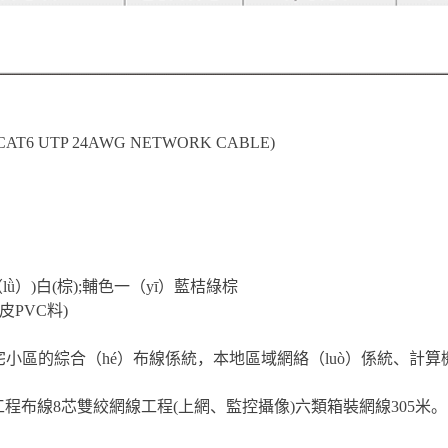
CAT6 UTP 24AWG NETWORK CABLE)
（lǜ）)白(棕);輔色一（yī）藍桔綠棕
）皮PVC料)
宅小區的綜合（hé）布線係統，本地區域網絡（luò）係統、計
線工程布線8芯雙絞網線工程(上網、監控攝像)六類箱裝網線305米。