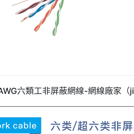
4AWG六類工非屏蔽網線-網線廠家（ji