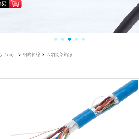
>
>
（xīn）
網絡箱線
六類網絡箱線