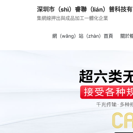
深圳市（shì）睿聯（lián）普科技
集網線押出與成品加工一體化企業
網（wǎng）站（zhàn）首頁
關於糖