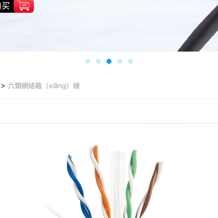
>
六類網絡箱（xiāng）線