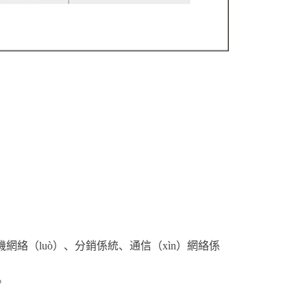
網絡（luò）、分銷係統、通信（xìn）網絡係
。