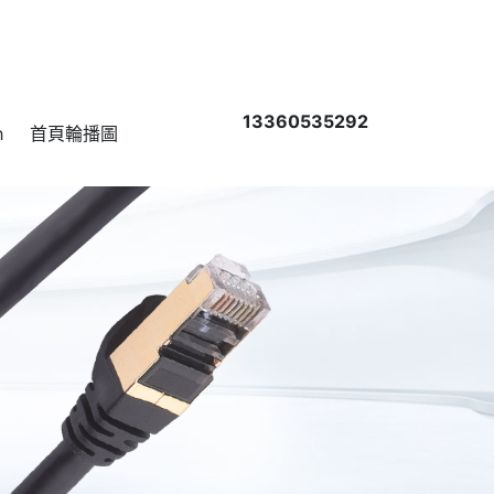
13360535292
h
首頁輪播圖