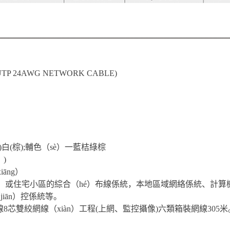
UTP 24AWG NETWORK CABLE)
綠)白(棕);輔色（sè）一藍桔綠棕
）)
āng）
）或住宅小區的綜合（hé）布線係統，本地區域網絡係統、計算機
iān）控係統等。
布線8芯雙絞網線（xiàn）工程(上網、監控攝像)六類箱裝網線305米