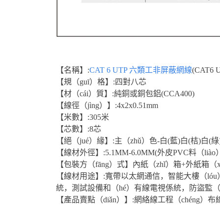
【名稱】:
CAT 6 UTP 六類工非屏蔽網線
(CAT6 
【規（guī）格】:四對八芯
【材（cái）質】:純銅或銅包鋁(CCA400)
【線徑（jìng）】:4x2x0.51mm
【米數】:305米
【芯數】:8芯
【絕（jué）緣】:主（zhǔ）色-白(藍)白(桔)白(
【線材外徑】:5.1MM-6.0MM(外皮PVC料（liào
【包裝方（fāng）式】內紙（zhǐ）箱+外紙箱（xi
【線材用途】:寬帶以太網通信，智能大樓（lóu
統，測試設備和（hé）有線電視係統，防盜監（j
【產品賣點（diǎn）】:網絡線工程（chéng）