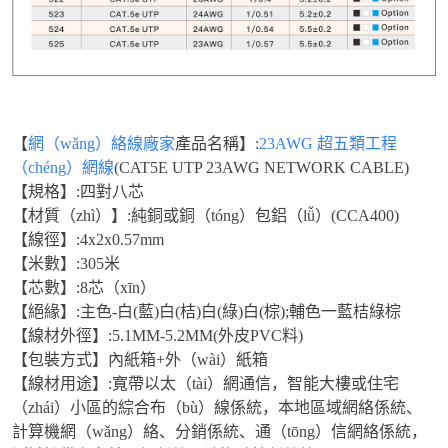
【
網（wǎng）絡線廠家
產品名稱】:
23AWG 超五類工程
（chéng）網線
(CAT5E UTP 23AWG NETWORK CABLE)
【規格】:四對八芯
【材質（zhì）】:純銅或銅（tóng）包鋁（lǚ）(CCA400)
【線徑】:4x2x0.57mm
【米數】:305米
【芯數】:8芯（xīn）
【絕緣】:主色-白(藍)白(桔)白(綠)白(棕);輔色一藍桔綠棕
【線材外徑】:5.1MM-5.2MM(外皮PVC料)
【包裝方式】內紙箱+外（wài）紙箱
【線材用途】:寬帶以太（tài）網通信，智能大樓或住宅
（zhái）小區的綜合布（bù）線係統，本地區域網絡係統、
計算機網（wǎng）絡、分銷係統、通（tōng）信網絡係統，