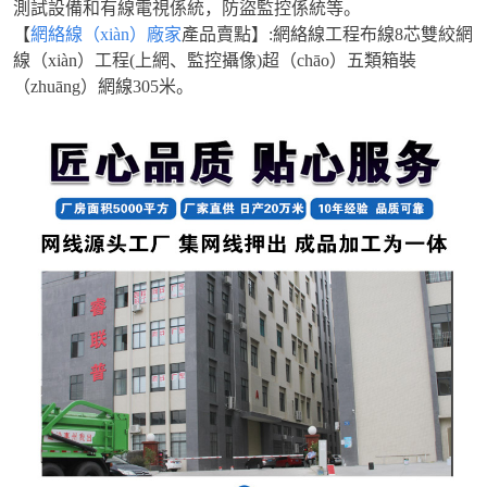
測試設備和有線電視係統，防盜監控係統等。
【
網絡線（xiàn）廠家
產品賣點】:網絡線工程布線8芯雙絞網
線（xiàn）工程(上網、監控攝像)超（chāo）五類箱裝
（zhuāng）網線305米。