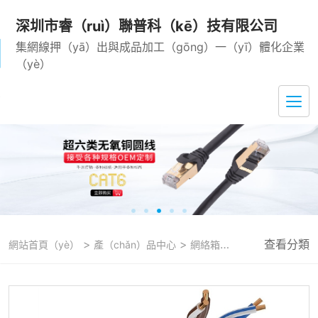
深圳市睿（ruì）聯普科（kē）技有限公司
集網線押（yā）出與成品加工（gōng）一（yī）體化企業
（yè）
>
>
查看分類
>
網站首頁（yè）
產（chǎn）品中心
網絡箱線（xiàn）
超五類網