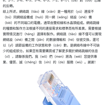
8、2-7、3-6、4-5、5-4、6-3、7-2、8-1八（bā）對（duì）芯線
的反轉。
綜上所述，網絡跳（tiào）線（xiàn）是一種用於（yú）連接不
（bú）同網絡設備或（huò）同一網（wǎng）絡設（shè）備
（bèi）的不同端口的電纜，通常由雙絞線和水晶頭組成。網絡跳線
的種類和製作方法根據不同的連接需求和標準而有所差異，需要根據
實際情況進行（háng）選擇和製作。網絡跳（tiào）線不僅可以實現
網絡設（shè）備之間（jiān）的數據傳輸和（hé）信號交換，還可
以（yǐ）調節設備的工作狀態和參（cān）數，是網絡布線中不可缺
少的組成部分。如果您有需要購買或了解更多關於
網絡跳線
的信息
（xī），請聯係我們。我（wǒ）們（men）將為（wéi）您提供專
業、優質、誠（chéng）信（xìn）的（de）服務（wù）。謝謝！