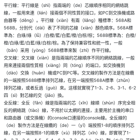
平行線：平行線是（shì）指兩端的（de）芯線順序相同的網絡跳
線，一般用來連（lián）接兩個不同性質的接口，如PC到交換機或路
由器等（děng）。平行線（xiàn）有兩（liǎng）種標準：568A和
568B，分別代（dài）表了不同的芯線（xiàn）顏色順序。568A標
準為：白綠/綠（lǜ）/白橙/藍/白藍/橙/白棕/棕；568B標準為：白橙/
橙/白綠/藍/白藍/綠/白棕/棕。為了保持兼容性和統一性，一般
（bān）采用（yòng）568B標準來製（zhì）作平行線。
交叉線：交叉線（xiàn）是指兩端的芯線順序不同的網絡跳線，一般
用來連接兩個性質相（xiàng）同（tóng）的端口，如交換機到
（dào）交換（huàn）機或PC到PC等。交叉線的製作方法是在線纜
的一端按照568B標準排列芯線，在另一端按照568A標準（zhǔn）
排列芯線，或者反過（guò）來。這樣就實現了1-3、2-6、3-1、6-2
四（sì）對芯線的交（jiāo）換。
全反線：全反（fǎn）線是指兩端的芯（xīn）線順（shùn）序完全相
反的網絡跳（tiào）線，不用於以太網的連接，主要用於主機的串口
和路由器（或交換機）的console口連接的console線。全反線的
（de）製作方法是在線纜的（de）一（yī）端按照1-8的順序排列芯
線，在另一端按照8-1的順序（xù）排列芯（xīn）線，即實現了1-