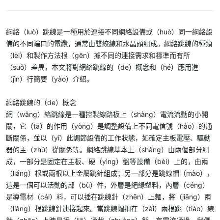
網絡（luò）跳線
是一種用於連接不同網絡設備或（huò）同一網絡設
備的不同端口的電纜，通常由雙絞線和水晶頭組成。網絡跳線的種類
（lèi）和製作方法根（gēn）據不同的連接需求和標準而有所
（suǒ）差異，本文將對網絡跳線的（de）概念和（hé）應用進
（jìn）行簡要（yào）介紹。
網絡跳線
的（de）概念
網（wǎng）絡跳線
是一種控製線路板上（shàng）電流流動的小開
關，它（tā）的作用（yòng）是調整設備上不同電信號（hào）的通
斷關係，並以（yǐ）此調節設備的工作狀態，如確定主板電壓、驅動
器的主（zhǔ）從關係等。網絡跳線基本上（shàng）由兩個部分組
成，一部分是固定在主板、硬（yìng）盤等設備（bèi）上的，由兩
（liǎng）根或兩根以上金屬跳針組成；另一部分是跳線帽（mào），
這是一個可以活動的部（bù）件，外層是絕緣塑料，內層（céng）
是導電材（cái）料，可以插在跳線針（zhēn）上麵，將（jiāng）兩
（liǎng）根跳線針連接起來。當跳線帽扣在（zài）兩根跳（tiào）線