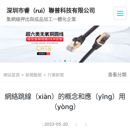
深圳市睿（ruì）聯普科技有限公司
集網線押出與成品加工一體化企業
>
>
查看分類
網站首頁
新聞動態
行業新聞
網絡跳線（xiàn）的概念和應（yīng）用
（yòng）
2023-05-20