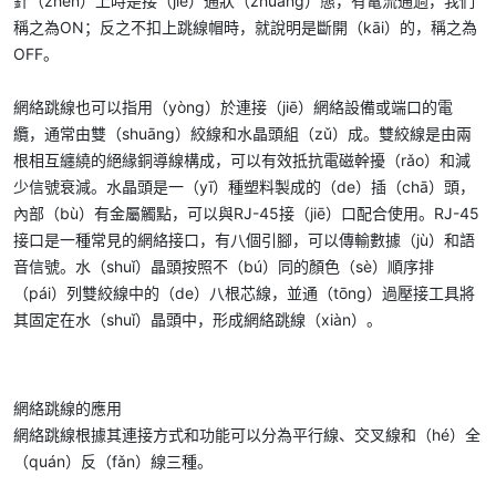
針（zhēn）上時是接（jiē）通狀（zhuàng）態，有電流通過，我們
稱之為ON；反之不扣上跳線帽時，就說明是斷開（kāi）的，稱之為
OFF。
網絡跳線也可以指用（yòng）於連接（jiē）網絡設備或端口的電
纜，通常由雙（shuāng）絞線和水晶頭組（zǔ）成。雙絞線是由兩
根相互纏繞的絕緣銅導線構成，可以有效抵抗電磁幹擾（rǎo）和減
少信號衰減。水晶頭是一（yī）種塑料製成的（de）插（chā）頭，
內部（bù）有金屬觸點，可以與RJ-45接（jiē）口配合使用。RJ-45
接口是一種常見的網絡接口，有八個引腳，可以傳輸數據（jù）和語
音信號。水（shuǐ）晶頭按照不（bú）同的顏色（sè）順序排
（pái）列雙絞線中的（de）八根芯線，並通（tōng）過壓接工具將
其固定在水（shuǐ）晶頭中，形成網絡跳線（xiàn）。
網絡跳線的應用
網絡跳線根據其連接方式和功能可以分為平行線、交叉線和（hé）全
（quán）反（fǎn）線三種。