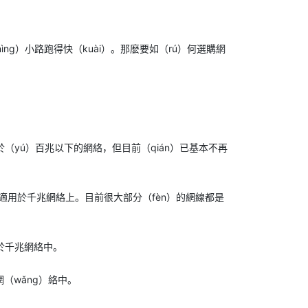
ng）小路跑得快（kuài）。那麽要如（rú）何選購網
g）於（yú）百兆以下的網絡，但目前（qián）已基本不再
ps，適用於千兆網絡上。目前很大部分（fèn）的網線都是
g）於千兆網絡中。
網（wǎng）絡中。