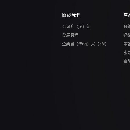
關於我們
產
公司介（jiè）紹
網
發展曆程
網絡
企業風（fēng）采（cǎi）
電
水
電腦