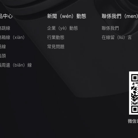
品中心
新聞（wén）動態
聯係我們（men
絡跳線
企業（yè）動態
聯係我們
箱線（xiàn）
行業動態
在線留（liú）言
話線
常見問題
晶頭
周邊（biān）線
微信