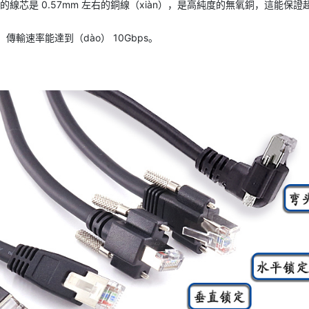
類的線芯是 0.57mm 左右的銅線（xiàn），是高純度的無氧銅，這能
傳輸速率能達到（dào） 10Gbps。
。