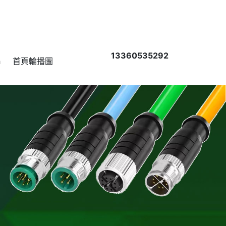
13360535292
h
首頁輪播圖