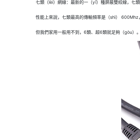
七類（lèi）網線：最新的一（yī）種屏蔽雙絞線，七
性能上來說，七類最高的傳輸頻率是（shì） 600Mhz，
但我們家用一般用不到，6類、超6類就足夠（gòu）