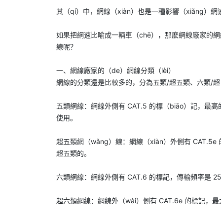
其（qí）中，網線（xiàn）也是一種影響（xiǎng）
如果把網速比喻成一輛車（chē），那麽
網線廠家
的網
線呢？
一、
網線廠家
的（de）網線分類（lèi）
網線的分類還是比較多的，分為五類/超五類、六類/超（
五類網線：網線外側有 CAT.5 的標（biāo）記，最高
使用。
超五類網（wǎng）線：網線（xiàn）外側有 CAT.
超五類的。
六類網線：網線外側有 CAT.6 的標記，傳輸頻率是 25
超六類網線：網線外（wài）側有 CAT.6e 的標記，最