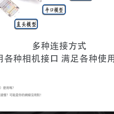
í）麽用嗎？
的網速慢？可能是你的網線沒用對！