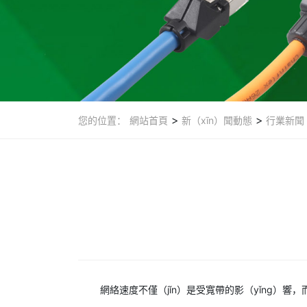
>
>
您的位置：
網站首頁
新（xīn）聞動態
行業新聞
網絡速度不僅（jǐn）是受寬帶的影（yǐng）