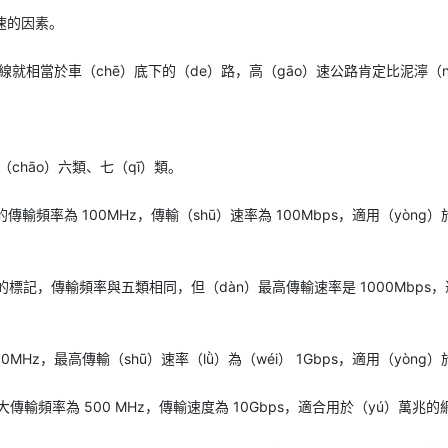
網速的因素。
線就相當於車（chē）底下的（de）路，高（gāo）速公路肯定比泥濘（nì
chāo）六類、七（qī）類。
的傳輸頻率為 100MHz，傳輸（shū）速率為 100Mbps，適用（yòn
5e 的標記，傳輸頻率與五類相同，但（dàn）最高傳輸速率是 1000Mb
0MHz，最高傳輸（shū）速率（lǜ）為（wéi） 1Gbps，適用（yòn
大傳輸頻率為 500 MHz，傳輸速度為 10Gbps，適合用於（yú）萬兆的