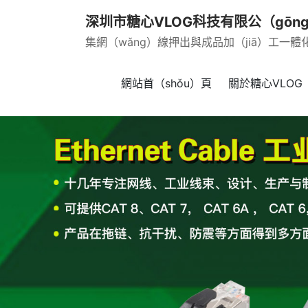
深圳市糖心VLOG科技有限公（gōn
集網（wǎng）線押出與成品加（jiā）工一體
網站首（shǒu）頁
關於糖心VLOG