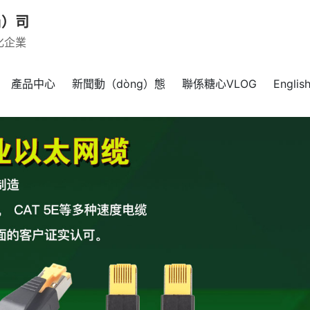
g）司
化企業
產品中心
新聞動（dòng）態
聯係糖心VLOG
Englis