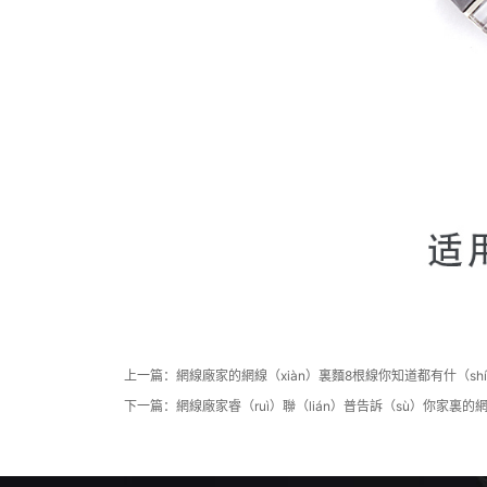
上一篇：
網線廠家的網線（xiàn）裏麵8根線你知道都有什（sh
下一篇：
網線廠家睿（ruì）聯（lián）普告訴（sù）你家裏