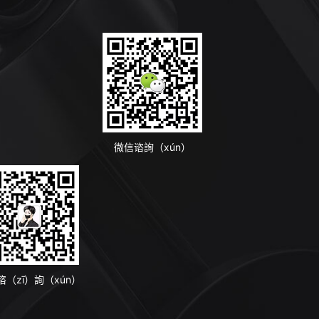
）
微信谘詢（xún）
谘（zī）詢（xún）