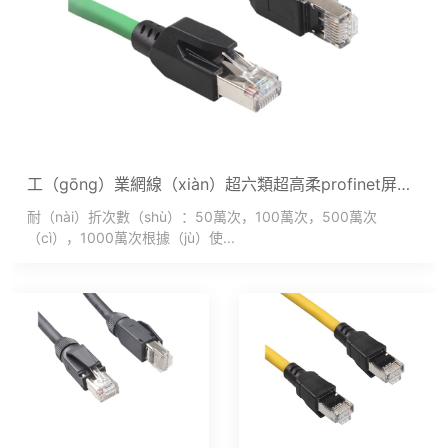
工（gōng）業網線（xiàn）超六類超高柔profinet屏蔽千兆ethercat網絡拖鏈
耐（nài）折次數（shù）：50萬次，100萬次，500萬次
（cì），1000萬次根據（jù）使...