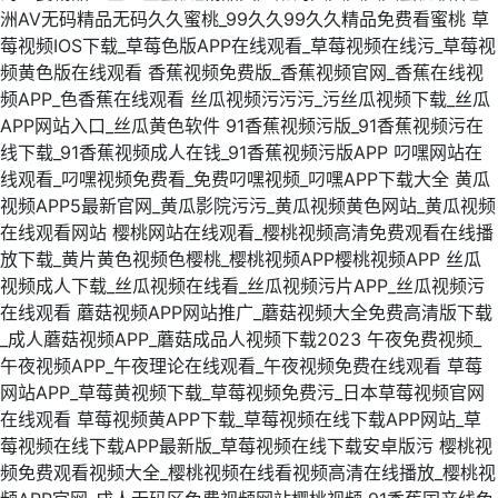
洲AV无码精品无码久久蜜桃_99久久99久久精品免费看蜜桃
草
莓视频IOS下载_草莓色版APP在线观看_草莓视频在线污_草莓视
频黄色版在线观看
香蕉视频免费版_香蕉视频官网_香蕉在线视
频APP_色香蕉在线观看
丝瓜视频污污污_污丝瓜视频下载_丝瓜
APP网站入口_丝瓜黄色软件
91香蕉视频污版_91香蕉视频污在
线下载_91香蕉视频成人在钱_91香蕉视频污版APP
叼嘿网站在
线观看_叼嘿视频免费看_免费叼嘿视频_叼嘿APP下载大全
黄瓜
视频APP5最新官网_黄瓜影院污污_黄瓜视频黄色网站_黄瓜视频
在线观看网站
樱桃网站在线观看_樱桃视频高清免费观看在线播
放下载_黄片黄色视频色樱桃_樱桃视频APP樱桃视频APP
丝瓜
视频成人下载_丝瓜视频在线看_丝瓜视频污片APP_丝瓜视频污
在线观看
蘑菇视频APP网站推广_蘑菇视频大全免费高清版下载
_成人蘑菇视频APP_蘑菇成品人视频下载2023
午夜免费视频_
午夜视频APP_午夜理论在线观看_午夜视频免费在线观看
草莓
网站APP_草莓黄视频下载_草莓视频免费污_日本草莓视频官网
在线观看
草莓视频黄APP下载_草莓视频在线下载APP网站_草
莓视频在线下载APP最新版_草莓视频在线下载安卓版污
樱桃视
频免费观看视频大全_樱桃视频在线看视频高清在线播放_樱桃视