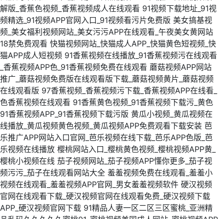
解版_香蕉色视频_香蕉视频成人在线观看
91视频下载地址_91视
频精选_91视频APP官网入口_91视频看污片免费版
美女搞基视
频_美女福利视频网站_美女污污APP在线观看_午夜美女黄网站
18禁免费观看
快猫视频网站_快猫成人APP_快猫黄色短视频_快
猫APP成人短视频
91香蕉视频在线播放_91香蕉视频污在线观看
_香蕉视频APP色_91香蕉视频免费在线观看
蘑菇视频APP网站
推广_蘑菇视频免费版在线观看版下载_蘑菇视频黄片_蘑菇视频
在线观看版
97香蕉视频_香蕉视频污下载_香蕉视频APP在线看_
色香蕉视频在线观看
91香蕉黄色视频_91香蕉视频下载污_黄色
91香蕉视频APP_91香蕉视频下载污版
黄瓜小视频_黄瓜视频在
线播放_黄瓜视频黄色视频_黄瓜视频APP免费观看下载安装
芭
乐推广APP网站入口官网_芭乐视频在线下载_芭乐APP色版_芭
乐视频在线播放
樱桃网站入口_樱桃黄色视频_樱桃视频APP黄_
樱桃小视频在线
茄子视频网站_茄子视频APP懂你更多_茄子视
频污污_茄子在线观看网站大全
羞羞视频免费在线观看_羞羞小
视频在线观看_羞羞视频APP官网_男女羞羞视频软件
硬汉视频
官网在线观看下载_硬汉视频官网在线观看免费_硬汉视频下载
APP_硬汉视频官网下载
91精品人妻一区二区三区蜜桃_亚洲精