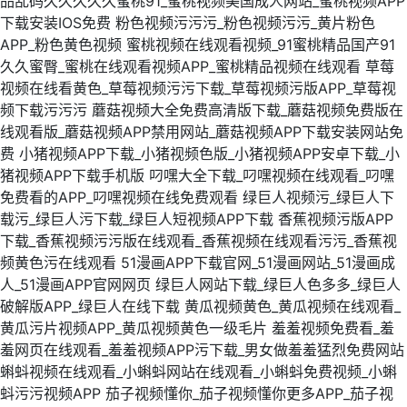
品乱码久久久久久蜜桃91_蜜桃视频美国成人网站_蜜桃视频APP
下载安装IOS免费
粉色视频污污污_粉色视频污污_黄片粉色
APP_粉色黄色视频
蜜桃视频在线观看视频_91蜜桃精品国产91
久久蜜臀_蜜桃在线观看视频APP_蜜桃精品视频在线观看
草莓
视频在线看黄色_草莓视频污污下载_草莓视频污版APP_草莓视
频下载污污污
蘑菇视频大全免费高清版下载_蘑菇视频免费版在
线观看版_蘑菇视频APP禁用网站_蘑菇视频APP下载安装网站免
费
小猪视频APP下载_小猪视频色版_小猪视频APP安卓下载_小
猪视频APP下载手机版
叼嘿大全下载_叼嘿视频在线观看_叼嘿
免费看的APP_叼嘿视频在线免费观看
绿巨人视频污_绿巨人下
载污_绿巨人污下载_绿巨人短视频APP下载
香蕉视频污版APP
下载_香蕉视频污污版在线观看_香蕉视频在线观看污污_香蕉视
频黄色污在线观看
51漫画APP下载官网_51漫画网站_51漫画成
人_51漫画APP官网网页
绿巨人网站下载_绿巨人色多多_绿巨人
破解版APP_绿巨人在线下载
黄瓜视频黄色_黄瓜视频在线观看_
黄瓜污片视频APP_黄瓜视频黄色一级毛片
羞羞视频免费看_羞
羞网页在线观看_羞羞视频APP污下载_男女做羞羞猛烈免费网站
蝌蚪视频在线观看_小蝌蚪网站在线观看_小蝌蚪免费视频_小蝌
蚪污污视频APP
茄子视频懂你_茄子视频懂你更多APP_茄子视