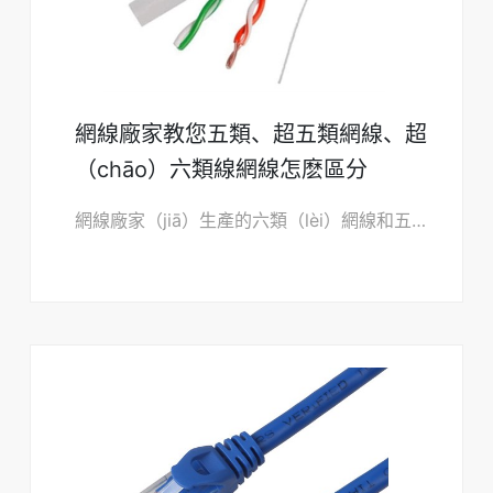
網線廠家教您五類、超五類網線、超
（chāo）六類線網線怎麽區分
網線廠家（jiā）生產的六類（lèi）網線和五類網線的內部結（jié）構不同，六類（lèi）網線內（nèi）部結構增加（jiā）了十字骨架（jià），將雙絞（jiǎo）線的四對線（xiàn）纜分別置於十字骨架的四個凹槽（cáo）內，電纜中央的十字（zì）骨架隨長度的變化而…