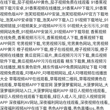
在线下载_茄子视频APP黄色_茄子视频免费在线观看
91香蕉视
频下载污安卓_91香蕉视频在线播放_91香蕉APP下载污_91香蕉
视频色版APP
泡芙短视频APP安装_泡芙短视频APP官方下载地
址_泡芙APP安卓版下载_泡芙APP下载入口
91视频下载地址_91
视频链接_91视频美女_91视频APP污污
91视频大全污污污_91视
频网站免费_91视频APP安装污_91视频APP下载导航
香蕉视频
在线免费_香蕉视频污污污_香蕉视频成人下载_香蕉视频下载
APP网页
宅男视频下载_宅男视频污版_宅男黄色网站_宅男视频
APP黄污
橙子视频APP下载_橙子在线视频_橙子视频污版_橙子
视频在线播放
黄瓜官网三级片_黄瓜视频污污污下载_黄瓜视频
软件下载_黄瓜视频APP污污在线观看
精东下载黄_精东视频污
在线播放_精东黄色软件_精东传媒APP免费网站网址下载
叼嘿
视频免费观看_叼嘿APP_叼嘿视频网站_成人叼嘿视频在线播放
大全
草莓视频APP在线观看_草莓视频二维码_草莓视频黄色在
线观看_草莓视频APP下载官网
菠萝菠萝蜜网站_大菠萝网站_大
菠萝福利网站入口_大菠萝网址福利APP
绿巨人视频在线观看_
绿巨人视频在线观看下载观看_绿巨人成人污_绿巨人视频官网
APP
深夜福利AV网站_深夜福利网站在线观看_深夜视频在线看_
深夜福利视频APP在线下载
秀色APP直播_秀色直播ios_秀色