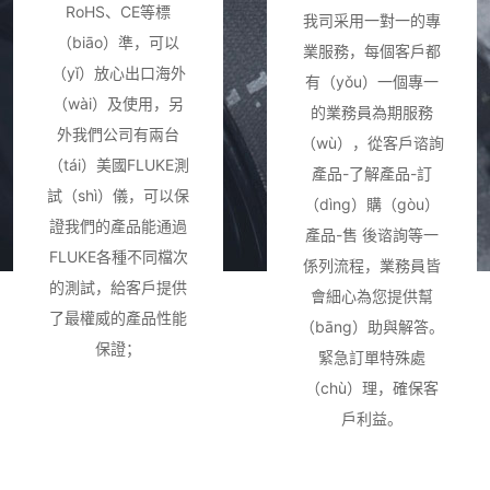
RoHS、CE等標
我司采用一對一的專
（biāo）準，可以
業服務，每個客戶都
（yǐ）放心出口海外
有（yǒu）一個專一
（wài）及使用，另
的業務員為期服務
外我們公司有兩台
（wù），從客戶谘詢
（tái）美國FLUKE測
產品-了解產品-訂
試（shì）儀，可以保
（dìng）購（gòu）
證我們的產品能通過
產品-售 後谘詢等一
FLUKE各種不同檔次
係列流程，業務員皆
的測試，給客戶提供
會細心為您提供幫
了最權威的產品性能
（bāng）助與解答。
保證；
緊急訂單特殊處
（chù）理，確保客
戶利益。