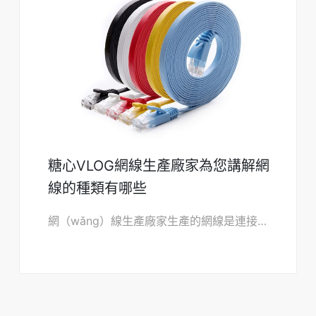
糖心VLOG網線生產廠家為您講解網
線的種類有哪些
網（wǎng）線生產廠家生產的網線是連接局（jú）域網必不可少的。在局（jú）域網（wǎng）中常見的網線要有雙絞線、同軸電纜、光纜三種（zhǒng）。