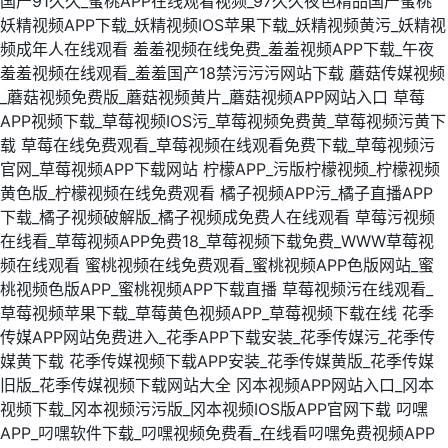
国产91久久_蜜桃APP在线观看视频_97久久夜色精品国产蜜桃
妖精视频APP下载_妖精视频IOS苹果下载_妖精视频黄污_妖精视
频成年人在线观看
羞羞视频在线免费_羞羞视频APP下载_午夜
羞羞视频在线观看_羞羞国产18禁污污污网站下载
蘑菇传媒视频
_蘑菇视频免费版_蘑菇视频黄片_蘑菇视频APP网站入口
草莓
APP视频下载_草莓视频IOS污_草莓视频免费黄_草莓视频污黄下
载
草莓在线免费观看_草莓视频在线观看免费下载_草莓视频污
官网_草莓视频APP下载网站
柠檬APP_污版柠檬视频_柠檬视频
黄色版_柠檬视频在线免费观看
橘子视频APP污_橘子直播APP
下载_橘子视频破解版_橘子视频成免费人在线观看
草莓污视频
在线看_草莓视频APP免费18_草莓视频下载免费_WWW草莓视
频在线观看
蜜桃视频在线免费观看_蜜桃视频APP色版网站_蜜
桃视频色版APP_蜜桃视频APP下载直播
草莓视频污在线观看_
草莓视频苹果下载_草莓黄色视频APP_草莓视频下载在线
花季
传媒APP网站免费进入_花季APP下载安装_花季传媒污_花季传
媒黄下载
花季传媒视频下载APP安装_花季传媒黄版_花季传媒
旧版_花季传媒视频下载网站大全
冈本视频APP网站入口_冈本
视频下载_冈本视频污污版_冈本视频IOS版APP官网下载
叼嘿
APP_叼嘿软件下载_叼嘿视频免费看_在线看叼嘿免费视频APP