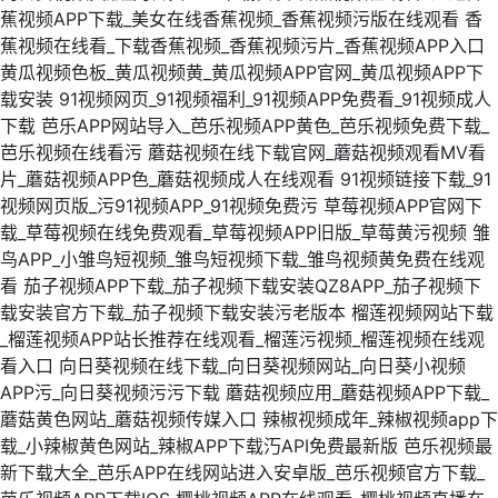
蕉视频APP下载_美女在线香蕉视频_香蕉视频污版在线观看
香
蕉视频在线看_下载香蕉视频_香蕉视频污片_香蕉视频APP入口
黄瓜视频色板_黄瓜视频黄_黄瓜视频APP官网_黄瓜视频APP下
载安装
91视频网页_91视频福利_91视频APP免费看_91视频成人
下载
芭乐APP网站导入_芭乐视频APP黄色_芭乐视频免费下载_
芭乐视频在线看污
蘑菇视频在线下载官网_蘑菇视频观看MV看
片_蘑菇视频APP色_蘑菇视频成人在线观看
91视频链接下载_91
视频网页版_污91视频APP_91视频免费污
草莓视频APP官网下
载_草莓视频在线免费观看_草莓视频APP旧版_草莓黄污视频
雏
鸟APP_小雏鸟短视频_雏鸟短视频下载_雏鸟视频黄免费在线观
看
茄子视频APP下载_茄子视频下载安装QZ8APP_茄子视频下
载安装官方下载_茄子视频下载安装污老版本
榴莲视频网站下载
_榴莲视频APP站长推荐在线观看_榴莲污视频_榴莲视频在线观
看入口
向日葵视频在线下载_向日葵视频网站_向日葵小视频
APP污_向日葵视频污污下载
蘑菇视频应用_蘑菇视频APP下载_
蘑菇黄色网站_蘑菇视频传媒入口
辣椒视频成年_辣椒视频app下
载_小辣椒黄色网站_辣椒APP下载汅API免费最新版
芭乐视频最
新下载大全_芭乐APP在线网站进入安卓版_芭乐视频官方下载_