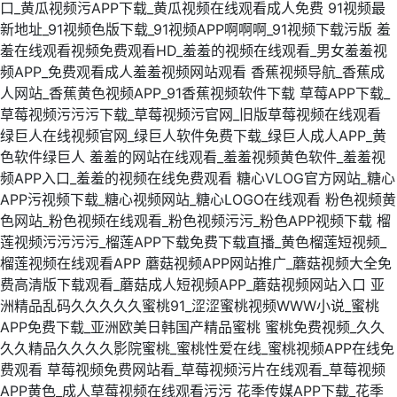
口_黄瓜视频污APP下载_黄瓜视频在线观看成人免费
91视频最
新地址_91视频色版下载_91视频APP啊啊啊_91视频下载污版
羞
羞在线观看视频免费观看HD_羞羞的视频在线观看_男女羞羞视
频APP_免费观看成人羞羞视频网站观看
香蕉视频导航_香蕉成
人网站_香蕉黄色视频APP_91香蕉视频软件下载
草莓APP下载_
草莓视频污污污下载_草莓视频污官网_旧版草莓视频在线观看
绿巨人在线视频官网_绿巨人软件免费下载_绿巨人成人APP_黄
色软件绿巨人
羞羞的网站在线观看_羞羞视频黄色软件_羞羞视
频APP入口_羞羞的视频在线免费观看
糖心VLOG官方网站_糖心
APP污视频下载_糖心视频网站_糖心LOGO在线观看
粉色视频黄
色网站_粉色视频在线观看_粉色视频污污_粉色APP视频下载
榴
莲视频污污污污_榴莲APP下载免费下载直播_黄色榴莲短视频_
榴莲视频在线观看APP
蘑菇视频APP网站推广_蘑菇视频大全免
费高清版下载观看_蘑菇成人短视频APP_蘑菇视频网站入口
亚
洲精品乱码久久久久久蜜桃91_涩涩蜜桃视频WWW小说_蜜桃
APP免费下载_亚洲欧美日韩国产精品蜜桃
蜜桃免费视频_久久
久久精品久久久久影院蜜桃_蜜桃性爱在线_蜜桃视频APP在线免
费观看
草莓视频免费网站看_草莓视频污片在线观看_草莓视频
APP黄色_成人草莓视频在线观看污污
花季传媒APP下载_花季