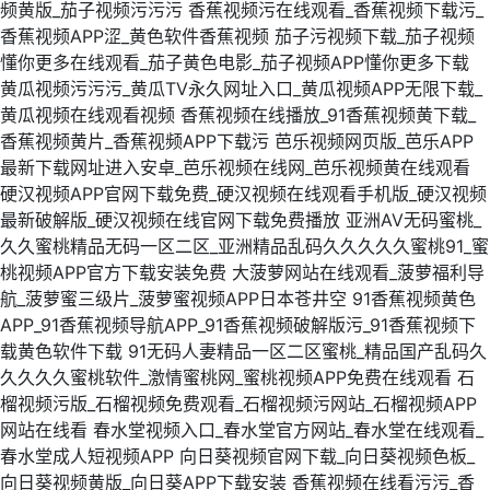
频黄版_茄子视频污污污
香蕉视频污在线观看_香蕉视频下载污_
香蕉视频APP涩_黄色软件香蕉视频
茄子污视频下载_茄子视频
懂你更多在线观看_茄子黄色电影_茄子视频APP懂你更多下载
黄瓜视频污污污_黄瓜TV永久网址入口_黄瓜视频APP无限下载_
黄瓜视频在线观看视频
香蕉视频在线播放_91香蕉视频黄下载_
香蕉视频黄片_香蕉视频APP下载污
芭乐视频网页版_芭乐APP
最新下载网址进入安卓_芭乐视频在线网_芭乐视频黄在线观看
硬汉视频APP官网下载免费_硬汉视频在线观看手机版_硬汉视频
最新破解版_硬汉视频在线官网下载免费播放
亚洲AV无码蜜桃_
久久蜜桃精品无码一区二区_亚洲精品乱码久久久久久蜜桃91_蜜
桃视频APP官方下载安装免费
大菠萝网站在线观看_菠萝福利导
航_菠萝蜜三级片_菠萝蜜视频APP日本苍井空
91香蕉视频黄色
APP_91香蕉视频导航APP_91香蕉视频破解版污_91香蕉视频下
载黄色软件下载
91无码人妻精品一区二区蜜桃_精品国产乱码久
久久久久蜜桃软件_激情蜜桃网_蜜桃视频APP免费在线观看
石
榴视频污版_石榴视频免费观看_石榴视频污网站_石榴视频APP
网站在线看
春水堂视频入口_春水堂官方网站_春水堂在线观看_
春水堂成人短视频APP
向日葵视频官网下载_向日葵视频色板_
向日葵视频黄版_向日葵APP下载安装
香蕉视频在线看污污_香