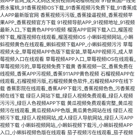
频APP官网_成人无码区免费视频网站樱桃视频
91香蕉国产线免
费水蜜桃_91香蕉视频IOS下载_91香蕉视频污免费下载_91香蕉成
人APP最新版官网
香蕉视频污污版_香蕉操逼视频_香蕉视频苹
果APP_香蕉视频官方下载
91视频导航APP_91视频地址_91视频
最新入口_下载黄色APP91视频
榴莲APP官网下载入口_榴莲视
频下载_榴莲视频在线观看_榴莲视频IOS
小蝌蚪视频网站_小蝌
蚪视频黄色在线观看_蝌蚪视频下载APP_小蝌蚪视频污污
草莓
视频大全_草莓视频APP色版下载安装_草莓APP视频污_成人草
莓视频入口在线观看
草莓视频APP入口_草莓视频IOS在线观看_
草莓视频污的_草莓视频免费下载黄
香蕉视频一区_香蕉免费在
线视频_香蕉APP污视频_香蕉911APP黄色视频
石榴视频APP在
线观看_石榴视频污版_石榴视频黄色软件_石榴视频APP在线下
载
香蕉影院在线观看_香蕉APP下载污_香蕉视频色色_污香蕉视
频在线下载
绿巨人网站下载_绿巨人视频免费观看_绿巨人视频
污污污_绿巨人色视频APP下载
黄瓜视频免费观看完整_黄瓜视
频污在线观看_黄瓜视频APP色版_黄瓜黄色网站在线
绿巨人视
频污下载_绿巨人视频网站_成人绿巨人导航网站_绿巨人污APP
视频下载
小蝌蚪视频网站_小蝌蚪视频下载污_小蝌蚪视频APP
入口_小蝌蚪视频色版在线观看
茄子视频污在线观看_茄子视频