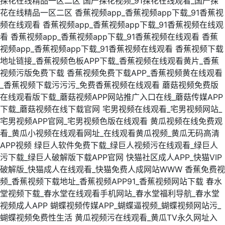
探花在线精品一区二区
国产探花视频_91探花在线观看_国产探
花在线精品一区二区
香蕉视频app_香蕉视频app下载_91香蕉视
频在线观看
香蕉视频app_香蕉视频app下载_91香蕉视频在线观
看
香蕉视频app_香蕉视频app下载_91香蕉视频在线观看
香蕉
视频app_香蕉视频app下载_91香蕉视频在线观看
香蕉视频下载
地址链接_香蕉视频色板APP下载_香蕉视频在线观看黄片_香蕉
视频污版免费下载
香蕉视频免费下载APP_香蕉视频黄在线观看
_香蕉视频下载污污污_免费香蕉视频在线观看
蘑菇视频免费版
在线观看版下载_蘑菇视频APP网站推广入口在线_蘑菇传媒APP
下载_蘑菇视频在线下载官网
宅男视频在线观看_宅男视频网站_
宅男视频APP官网_宅男视频色版在线观看
黄瓜视频在线免费观
看_黄瓜小视频在线观看网址_在线观看黄瓜视频_黄瓜无码高清
APP视频
绿巨人软件免费下载_绿巨人视频污在线观看_绿巨人
污下载_绿巨人破解版下载APP官网
快猫社区成人APP_快猫VIP
破解版_快猫成人在线观看_快猫免费人成网站WWW
香蕉免费视
频_香蕉视频下载地址_香蕉视频APP91_香蕉视频网站下载
春水
堂视频下载_春水堂在线观看手机网站_春水堂福利导航_春水堂
视频成人APP
蝴蝶视频传媒APP_蝴蝶逼视频_蝴蝶视频网站污_
蝴蝶视频免费性生活
黄瓜视频污在线观看_黄瓜TV永久网址入