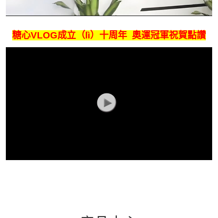
糖心VLOG成立（lì）十周年 奧運冠軍祝賀點讚