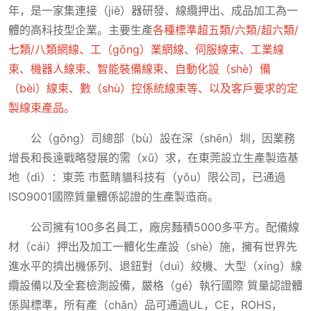
年，是一家集連接（jiē）器研發、線纜押出、成品加工為一
體的高科技型企業。主要生產
各種標準超五類/六類/超六類/
七類/八類網線、工（gōng）業網線、伺服線束、工業線
束、機器人線束、智能裝備線束、自動化設（shè）備
（bèi）線束、數（shù）控係統線束等、以及客戶要求的定
製線束產品。
公（gōng）司總部（bù）設在深（shēn）圳，因業務
增長和長遠戰略發展的需（xū）求，在東莞設立生產製造基
地（dì）：東莞 市藍睛貓科技有（yǒu）限公司，已通過
ISO9001國際質量體係認證的生產製造商。
公司擁有100多名員工，廠房麵積5000多平方。配備線
材（cái）押出及加工一體化生產設（shè）施，擁有世界先
進水平的擠出機係列、退鈕對（duì）絞機、大型（xíng）線
纜設備以及全套檢測設備，嚴格（gé）執行國際 質量認證體
係與標準，所有產（chǎn）品可通過UL，CE，ROHS，