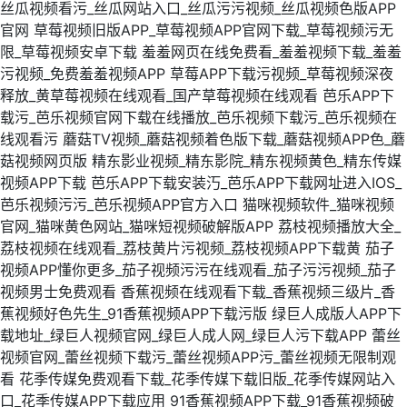
丝瓜视频看污_丝瓜网站入口_丝瓜污污视频_丝瓜视频色版APP
官网
草莓视频旧版APP_草莓视频APP官网下载_草莓视频污无
限_草莓视频安卓下载
羞羞网页在线免费看_羞羞视频下载_羞羞
污视频_免费羞羞视频APP
草莓APP下载污视频_草莓视频深夜
释放_黄草莓视频在线观看_国产草莓视频在线观看
芭乐APP下
载污_芭乐视频官网下载在线播放_芭乐视频下载污_芭乐视频在
线观看污
蘑菇TV视频_蘑菇视频着色版下载_蘑菇视频APP色_蘑
菇视频网页版
精东影业视频_精东影院_精东视频黄色_精东传媒
视频APP下载
芭乐APP下载安装汅_芭乐APP下载网址进入IOS_
芭乐视频污污_芭乐视频APP官方入口
猫咪视频软件_猫咪视频
官网_猫咪黄色网站_猫咪短视频破解版APP
荔枝视频播放大全_
荔枝视频在线观看_荔枝黄片污视频_荔枝视频APP下载黄
茄子
视频APP懂你更多_茄子视频污污在线观看_茄子污污视频_茄子
视频男士免费观看
香蕉视频在线观看下载_香蕉视频三级片_香
蕉视频好色先生_91香蕉视频APP下载污版
绿巨人成版人APP下
载地址_绿巨人视频官网_绿巨人成人网_绿巨人污下载APP
蕾丝
视频官网_蕾丝视频下载污_蕾丝视频APP污_蕾丝视频无限制观
看
花季传媒免费观看下载_花季传媒下载旧版_花季传媒网站入
口_花季传媒APP下载应用
91香蕉视频APP下载_91香蕉视频破