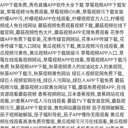
APP下载免费_秀色直播APP软件大全下载
草莓视频APP下载安
装_草莓视频18免费观看_草莓视频IOS黄_草莓视频污下载安装
柠檬APP污_柠檬视频APP在线观看_柠檬视频官方入口_柠檬视
频成人免在线网站
蘑菇视频免费观看视频下载_蘑菇视频在线下
载官网_蘑菇视频性色大片_蘑菇视频APP无限免费观看
花季传
媒APP免费下载安装_花季传媒官网网站_花季APP传媒下载_花
季传媒下载入口网址
黄瓜视频污下载_黄瓜视频污在线观看_黄
瓜视频污黄色_黄瓜视频APP下载链接污
草莓视频APP入口_草
莓在线观看视频网站_草莓视频APP在线看_草莓视频APP下载污
免费
秋葵视频APP下载_秋葵视频男人的加油站女人的美容院_
秋葵APP下载污_秋葵视频黄色网站
绿巨人视频官网免费下载_
绿巨人视频官网在线_绿巨人污网站_绿巨人APP下载免费
蘑菇
视频污版_蘑菇视频30款黄台网站下载_蘑菇免费视频APP_在线
资源观看蘑菇视频
香蕉视频网站_日本香蕉视频_香蕉网站在线
观看_91香蕉APP成人污在线视看
蘑菇TV下载安装官网_蘑菇视
频污污_蘑菇APP下载安装_黄色网站蘑菇视频
茄子视频破解版_
茄子视频破解版_茄子福利导航_茄子APP懂你无限观看
黄瓜视
频在线观看高清免费完整版_黄瓜视频污污污在线观看_黄瓜视频