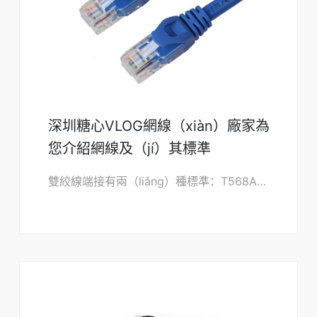
深圳糖心VLOG網線（xiàn）廠家為
您介紹網線及（jí）其標準
雙絞線端接有兩（liǎng）種標準：T568A和T568B