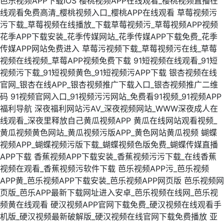
芭乐视频APP下载IOS
樱桃视频APP在线观看_樱桃视频直播在
线观看免费高清_樱桃视频入口_樱桃APP在线观看
草莓视频污
污下载_草莓视频在线播放_下载草莓视频污_草莓视频APP视频
花季APP下载安装_花季传媒网站_花季传媒APP下载免费_花季
传媒APP网站免费进入
草莓污视频下载_草莓视频污在线_草莓
视频在线视频_草莓APP视频免费下载
91短视频在线观看_91短
视频污下载_91短视频黄色_91短视频污APP下载
银杏视频在线
官网_银杏在线APP_银杏视频推广下载入口_银杏视频推广二维
码
91视频官网入口_91视频污污网站_免费看91视频_91视频APP
福利导航
深夜福利网站污AV_深夜视频网站_WWW深夜成人在
线观看_深夜里释放自己黄瓜视频APP
黄瓜在线网站观看视频_
黄瓜视频黄色网站_黄瓜视频污版APP_黄色网站黄瓜视频
蝴蝶
视频APP_蝴蝶视频污版下载_蝴蝶视频色版免费_蝴蝶传媒直播
APP下载
香蕉视频APP下载安装_香蕉视频污污下载_在线香蕉
视频在观看_香蕉视频污软件下载
芭乐视频APP污_芭乐视频
APP黄_芭乐视频APP下载安装_芭乐视频APP网页版
芭乐视频网
页版_芭乐APP最新下载网址进入安卓_芭乐视频在线网_芭乐视
频黄在线观看
硬汉视频APP官网下载免费_硬汉视频在线观看手
机版_硬汉视频最新破解版_硬汉视频在线官网下载免费播放
亚