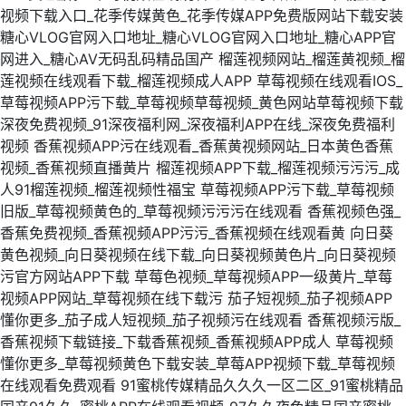
视频下载入口_花季传媒黄色_花季传媒APP免费版网站下载安装
糖心VLOG官网入口地址_糖心VLOG官网入口地址_糖心APP官
网进入_糖心AV无码乱码精品国产
榴莲视频网站_榴莲黄视频_榴
莲视频在线观看下载_榴莲视频成人APP
草莓视频在线观看IOS_
草莓视频APP污下载_草莓视频草莓视频_黄色网站草莓视频下载
深夜免费视频_91深夜福利网_深夜福利APP在线_深夜免费福利
视频
香蕉视频APP污在线观看_香蕉黄视频网站_日本黄色香蕉
视频_香蕉视频直播黄片
榴莲视频APP下载_榴莲视频污污污_成
人91榴莲视频_榴莲视频性福宝
草莓视频APP污下载_草莓视频
旧版_草莓视频黄色的_草莓视频污污污在线观看
香蕉视频色强_
香蕉免费视频_香蕉视频APP污污_香蕉视频在线观看黄
向日葵
黄色视频_向日葵视频在线下载_向日葵视频黄色片_向日葵视频
污官方网站APP下载
草莓色视频_草莓视频APP一级黄片_草莓
视频APP网站_草莓视频在线下载污
茄子短视频_茄子视频APP
懂你更多_茄子成人短视频_茄子视频污在线观看
香蕉视频污版_
香蕉视频下载链接_下载香蕉视频_香蕉视频APP成人
草莓视频
懂你更多_草莓视频黄色下载安装_草莓APP视频下载_草莓视频
在线观看免费观看
91蜜桃传媒精品久久久一区二区_91蜜桃精品