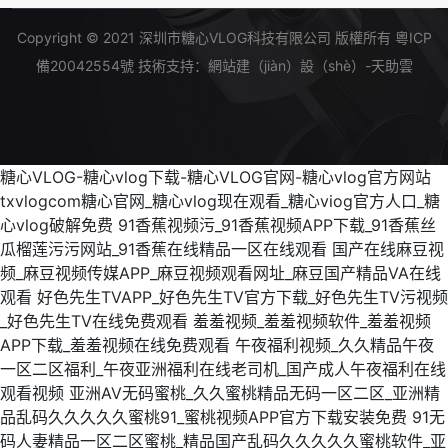
Copyright © 2021 深圳市糖心VLOG科技有限公司 版權所有
粵ICP
備20042554號
技術支持：
網站建（jiàn）設（shè）-天助雲
糖心VLOG-糖心vlog下载-糖心VLOG官网-糖心vlog官方网站
txvlogcom糖心官网_糖心vlog现在观看_糖心viog官方人口_糖
心vlog破解免费
91香蕉视频污_91香蕉视频APP下载_91香蕉丝
瓜榴莲污污网站_91香蕉在线精品一区在线观看
国产在线麻豆视
频_麻豆视频传媒APP_麻豆视频观看网址_麻豆国产精品VA在线
观看
好色先生TVAPP_好色先生TV官方下载_好色先生TV污视频
_好色先生TV在线免费观看
羞羞视频_羞羞视频软件_羞羞视频
APP下载_羞羞视频在线免费观看
午夜福利视频_久久精品午夜
一区二区福利_午夜亚洲福利在线老司机_国产成人午夜福利在线
观看视频
亚洲AV无码蜜桃_久久蜜桃精品无码一区二区_亚洲精
品乱码久久久久久蜜桃91_蜜桃视频APP官方下载安装免费
91无
码人妻精品一区二区蜜桃_精品国产乱码久久久久久蜜桃软件_亚