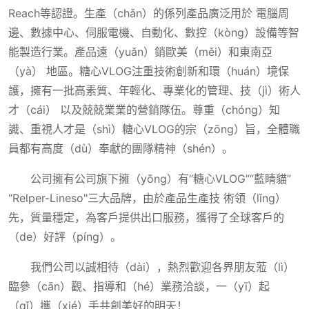
Reach等認證。生產（chǎn）的係列產品廣泛用於 電腦周
邊、數據中心、伺服電機、自動化、數控（kòng）設備等智
能製造行業。產品遠（yuǎn）銷歐美（měi）和東南亞
（yà） 地區。糖心VLOG注重技術創新和環（huán）境保
護，擁有一批高素質、年輕化、專業化的管理、技（jì）術人
才（cái） 以及兢兢業業的營銷隊伍。尊重（chóng）知
識、重視人才是（shì）糖心VLOG的宗（zōng）旨，全體職
員都有高度（dù）奉獻的團隊精神（shén）。
公司擁有公司旗下擁（yōng）有“糖心VLOG”“藍睛貓”
“Relper-Lineso"三大品牌，由於產品生產技 術領（lǐng）
先，質量穩定，為客戶提供出口服務，獲得了全球客戶的
（de）好評（píng）。
我們公司以誠相待（dài），熱烈歡迎各界朋友蒞（lì）
臨參（cān）觀、指導和（hé）業務洽談，一（yī）起
（qǐ）攜（xié）手共創美好的明天！